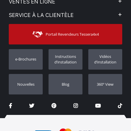
VENTES EN LIGNE
Politique de Confidentialité
Mon compte
SERVICE À LA CLIENTÈLE
Voir nos actualités
Méthodes de paiement
Sitemap
Contacter
Moyens d’expédition
Portail Revendeurs Tessera4x4
Assistance aux clients
Garantie
Suivi des commandes
Enregistrement de garantie
Instructions
Vidéos
e-Brochures
Concessionnaires
d’installation
d’installation
Nouvelles
Blog
360º View