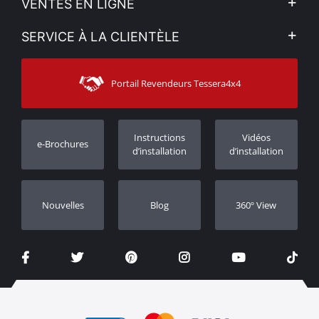
VENTES EN LIGNE
Politique de Confidentialité
Mon compte
SERVICE À LA CLIENTÈLE
Voir nos actualités
Méthodes de paiement
Sitemap
Contacter
Moyens d’expédition
Portail Revendeurs Tessera4x4
Assistance aux clients
Garantie
Suivi des commandes
Enregistrement de garantie
Instructions
Vidéos
e-Brochures
Concessionnaires
d’installation
d’installation
Nouvelles
Blog
360º View