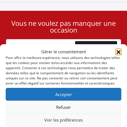
Vous ne voulez pas manquer une
User
occasion
ID
Cookie
Abonnement
Gérer le consentement
Pour offrir la meilleure expérience, nous utilisons des technologies telles
que les cookies pour stocker et/ou accéder aux informations des
appareils. Consentir à ces technologies nous permettra de traiter des
données telles que le comportement de navigation ou les identifiants
uniques sur ce site. Ne pas consentir ou retirer son consentement peut
(+30) 6947901533
avoir un effet négatif sur certaines fonctionnalités et caractéristiques.
Accepter
(+30) 2105542813
Refuser
À PROPOS DE NOUS
Voir les préférences
L'entreprise