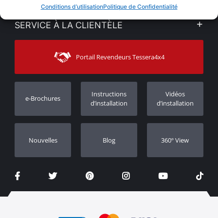
VENTES EN LIGNE
Conditions d’utilisation
Politique de Confidentialité
Politique de Confidentialité
Mon compte
SERVICE À LA CLIENTÈLE
Voir nos actualités
Méthodes de paiement
Sitemap
Contacter
Moyens d’expédition
Portail Revendeurs Tessera4x4
Assistance aux clients
Garantie
Suivi des commandes
Enregistrement de garantie
Instructions
Vidéos
e-Brochures
Concessionnaires
d’installation
d’installation
Nouvelles
Blog
360º View