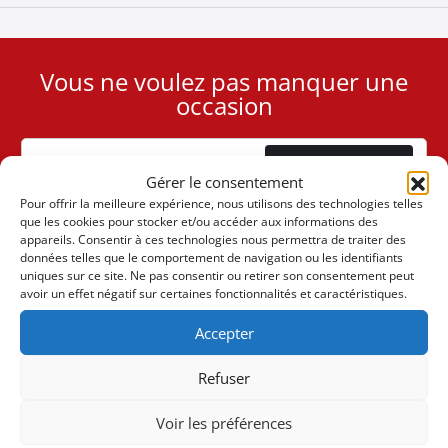
Vous ne voulez pas manquer une
User
occasion
ID
Cookie
Abonnement
Gérer le consentement
Pour offrir la meilleure expérience, nous utilisons des technologies telles
que les cookies pour stocker et/ou accéder aux informations des
appareils. Consentir à ces technologies nous permettra de traiter des
données telles que le comportement de navigation ou les identifiants
uniques sur ce site. Ne pas consentir ou retirer son consentement peut
(+30) 6947901533
avoir un effet négatif sur certaines fonctionnalités et caractéristiques.
Accepter
(+30) 2105542813
Refuser
À PROPOS DE NOUS
Voir les préférences
L'entreprise