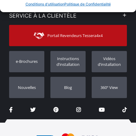
VENTES EN LIGNE
Conditions d’utilisation
Politique de Confidentialité
Politique de Confidentialité
Mon compte
SERVICE À LA CLIENTÈLE
Voir nos actualités
Méthodes de paiement
Sitemap
Contacter
Moyens d’expédition
Portail Revendeurs Tessera4x4
Assistance aux clients
Garantie
Suivi des commandes
Enregistrement de garantie
Instructions
Vidéos
e-Brochures
Concessionnaires
d’installation
d’installation
Nouvelles
Blog
360º View