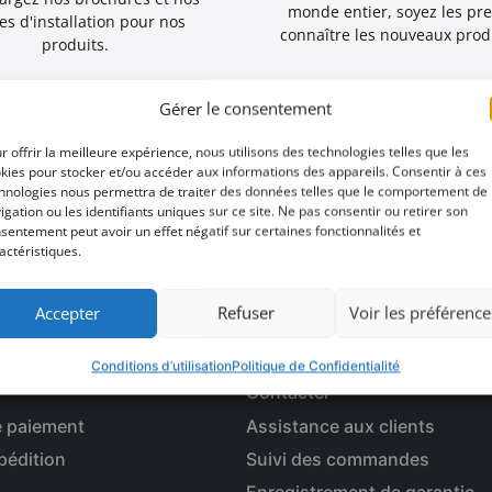
monde entier, soyez les pr
es d'installation pour nos
connaître les nouveaux produ
produits.
Gérer le consentement
r offrir la meilleure expérience, nous utilisons des technologies telles que les
kies pour stocker et/ou accéder aux informations des appareils. Consentir à ces
hnologies nous permettra de traiter des données telles que le comportement de
igation ou les identifiants uniques sur ce site. Ne pas consentir ou retirer son
er une occasion
sentement peut avoir un effet négatif sur certaines fonctionnalités et
actéristiques.
Accepter
Refuser
Voir les préférence
 LIGNE
SERVICE À LA CLIENTÈLE
Conditions d’utilisation
Politique de Confidentialité
Contacter
 paiement
Assistance aux clients
pédition
Suivi des commandes