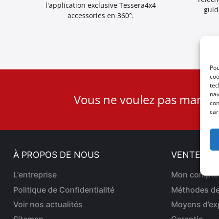
l'application exclusive Tessera4x4
guid
accessories en 360°.
Pou
coo
tec
User
nav
Vous ne voulez pas manqu
ID
con
car
Cookie
À PROPOS DE NOUS
VENTES EN
L'entreprise
Mon compte
Politique de Confidentialité
Méthodes de
Voir nos actualités
Moyens d’ex