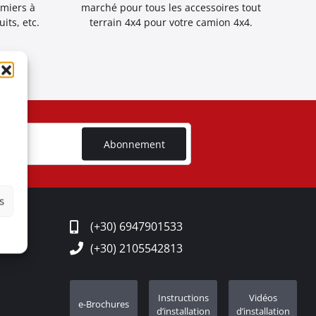
emiers à
marché pour tous les accessoires tout
its, etc.
terrain 4x4 pour votre camion 4x4.
Abonnement
s
(+30) 6947901533
(+30) 2105542813
Instructions
Vidéos
e-Brochures
d’installation
d’installation