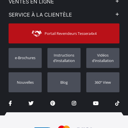
VENTES EN LIGNE
Politique de Confidentialité
Mon compte
SERVICE À LA CLIENTÈLE
Voir nos actualités
Méthodes de paiement
Sitemap
Contacter
Moyens d’expédition
Portail Revendeurs Tessera4x4
Assistance aux clients
Garantie
Suivi des commandes
Enregistrement de garantie
Instructions
Vidéos
e-Brochures
Concessionnaires
d’installation
d’installation
Nouvelles
Blog
360º View