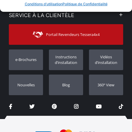
VENTES EN LIGNE
Conditions d’utilisation
Politique de Confidentialité
Politique de Confidentialité
Mon compte
SERVICE À LA CLIENTÈLE
Voir nos actualités
Méthodes de paiement
Sitemap
Contacter
Moyens d’expédition
Portail Revendeurs Tessera4x4
Assistance aux clients
Garantie
Suivi des commandes
Enregistrement de garantie
Instructions
Vidéos
e-Brochures
Concessionnaires
d’installation
d’installation
Nouvelles
Blog
360º View