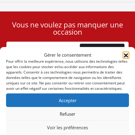
Vous ne voulez pas manquer une
User
occasion
ID
Cookie
Abonnement
Gérer le consentement
Pour offrir la meilleure expérience, nous utilisons des technologies telles
que les cookies pour stocker et/ou accéder aux informations des
appareils. Consentir à ces technologies nous permettra de traiter des
données telles que le comportement de navigation ou les identifiants
uniques sur ce site. Ne pas consentir ou retirer son consentement peut
(+30) 6947901533
avoir un effet négatif sur certaines fonctionnalités et caractéristiques.
Accepter
(+30) 2105542813
Refuser
À PROPOS DE NOUS
Voir les préférences
L'entreprise