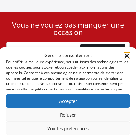
Vous ne voulez pas manquer une
User
occasion
ID
Cookie
Abonnement
Gérer le consentement
Pour offrir la meilleure expérience, nous utilisons des technologies telles
que les cookies pour stocker et/ou accéder aux informations des
appareils. Consentir à ces technologies nous permettra de traiter des
données telles que le comportement de navigation ou les identifiants
uniques sur ce site. Ne pas consentir ou retirer son consentement peut
(+30) 6947901533
avoir un effet négatif sur certaines fonctionnalités et caractéristiques.
Accepter
(+30) 2105542813
Refuser
À PROPOS DE NOUS
Voir les préférences
L'entreprise