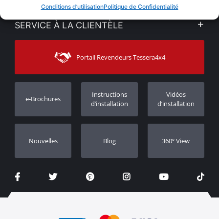
VENTES EN LIGNE
Conditions d’utilisation
Politique de Confidentialité
Politique de Confidentialité
Mon compte
SERVICE À LA CLIENTÈLE
Voir nos actualités
Méthodes de paiement
Sitemap
Contacter
Moyens d’expédition
Portail Revendeurs Tessera4x4
Assistance aux clients
Garantie
Suivi des commandes
Enregistrement de garantie
Instructions
Vidéos
e-Brochures
Concessionnaires
d’installation
d’installation
Nouvelles
Blog
360º View