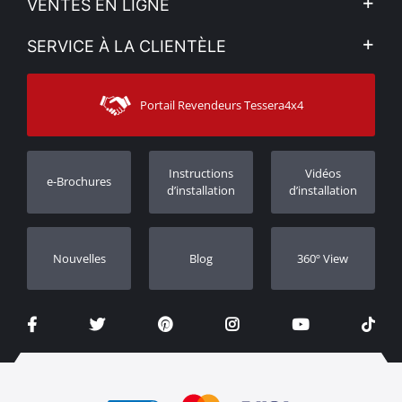
VENTES EN LIGNE
Politique de Confidentialité
Mon compte
SERVICE À LA CLIENTÈLE
Voir nos actualités
Méthodes de paiement
Sitemap
Contacter
Moyens d’expédition
Portail Revendeurs Tessera4x4
Assistance aux clients
Garantie
Suivi des commandes
Enregistrement de garantie
Instructions
Vidéos
e-Brochures
Concessionnaires
d’installation
d’installation
Nouvelles
Blog
360º View