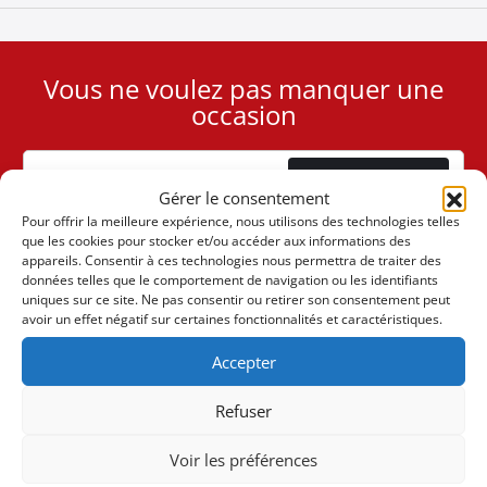
Vous ne voulez pas manquer une
User
occasion
ID
Cookie
Abonnement
Gérer le consentement
Pour offrir la meilleure expérience, nous utilisons des technologies telles
que les cookies pour stocker et/ou accéder aux informations des
appareils. Consentir à ces technologies nous permettra de traiter des
données telles que le comportement de navigation ou les identifiants
uniques sur ce site. Ne pas consentir ou retirer son consentement peut
(+30) 6947901533
avoir un effet négatif sur certaines fonctionnalités et caractéristiques.
Accepter
(+30) 2105542813
Refuser
À PROPOS DE NOUS
Voir les préférences
L'entreprise