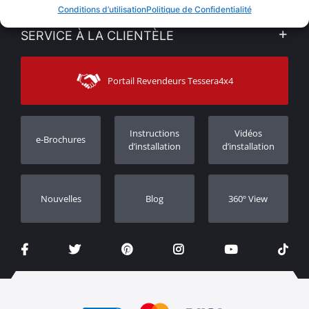
VENTES EN LIGNE
Conditions d’utilisation
Politique de Confidentialité
Politique de Confidentialité
Mon compte
SERVICE À LA CLIENTÈLE
Voir nos actualités
Méthodes de paiement
Sitemap
Contacter
Moyens d’expédition
Portail Revendeurs Tessera4x4
Assistance aux clients
Garantie
Suivi des commandes
Enregistrement de garantie
Instructions
Vidéos
e-Brochures
Concessionnaires
d’installation
d’installation
Nouvelles
Blog
360º View