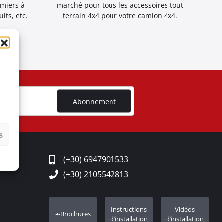
emiers à
marché pour tous les accessoires tout
its, etc.
terrain 4x4 pour votre camion 4x4.
Abonnement
s
(+30) 6947901533
(+30) 2105542813
Instructions
Vidéos
e-Brochures
d’installation
d’installation