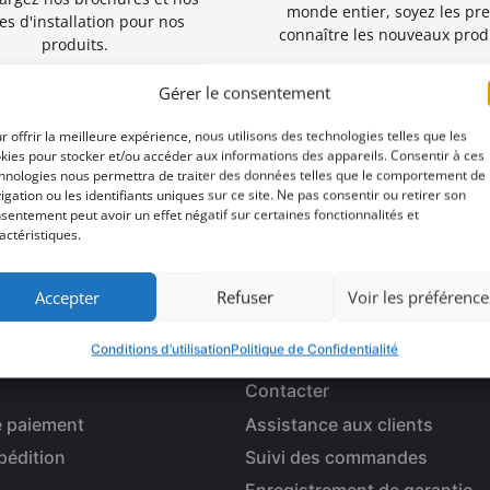
monde entier, soyez les pr
es d'installation pour nos
connaître les nouveaux produ
produits.
Gérer le consentement
r offrir la meilleure expérience, nous utilisons des technologies telles que les
kies pour stocker et/ou accéder aux informations des appareils. Consentir à ces
hnologies nous permettra de traiter des données telles que le comportement de
igation ou les identifiants uniques sur ce site. Ne pas consentir ou retirer son
er une occasion
sentement peut avoir un effet négatif sur certaines fonctionnalités et
actéristiques.
Accepter
Refuser
Voir les préférence
 LIGNE
SERVICE À LA CLIENTÈLE
Conditions d’utilisation
Politique de Confidentialité
Contacter
 paiement
Assistance aux clients
pédition
Suivi des commandes