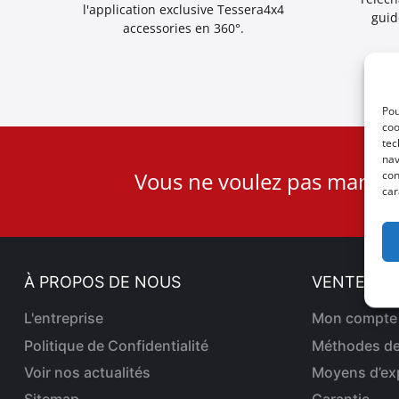
l'application exclusive Tessera4x4
guid
accessories en 360°.
Pou
coo
tec
nav
User
Vous ne voulez pas manqu
con
ID
car
Cookie
À PROPOS DE NOUS
VENTES EN
L'entreprise
Mon compte
Politique de Confidentialité
Méthodes de
Voir nos actualités
Moyens d’ex