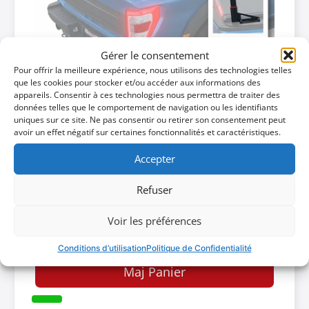
Gérer le consentement
Pour offrir la meilleure expérience, nous utilisons des technologies telles
Isuzu D-Max 2003->2007
que les cookies pour stocker et/ou accéder aux informations des
appareils. Consentir à ces technologies nous permettra de traiter des
Double cabine, Simple cabine, Super/Xtra cabine
données telles que le comportement de navigation ou les identifiants
Tessera Tower+: Système de Galerie
uniques sur ce site. Ne pas consentir ou retirer son consentement peut
avoir un effet négatif sur certaines fonctionnalités et caractéristiques.
télescopiques pour Pickup
Code: TOW 001
Accepter
EAN-13: 5212062605870
Refuser
1335$
Voir les préférences
Lire plus
Conditions d’utilisation
Politique de Confidentialité
Maj Panier