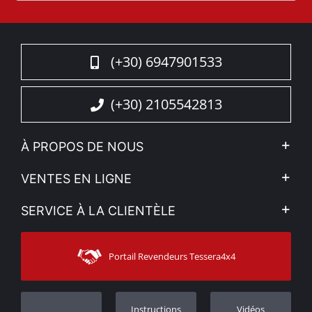
(+30) 6947901533
(+30) 2105542813
À PROPOS DE NOUS
L'entreprise
VENTES EN LIGNE
Politique de Confidentialité
Mon compte
SERVICE À LA CLIENTÈLE
Voir nos actualités
Méthodes de paiement
Sitemap
Contacter
Moyens d’expédition
Portail Revendeurs Tessera4x4
Assistance aux clients
Garantie
Suivi des commandes
Enregistrement de garantie
Instructions
Vidéos