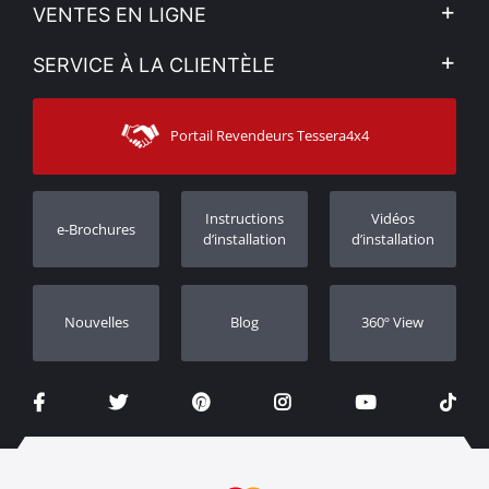
L'entreprise
VENTES EN LIGNE
Politique de Confidentialité
Mon compte
SERVICE À LA CLIENTÈLE
Voir nos actualités
Méthodes de paiement
Sitemap
Contacter
Moyens d’expédition
Portail Revendeurs Tessera4x4
Assistance aux clients
Garantie
Suivi des commandes
Enregistrement de garantie
Instructions
Vidéos
e-Brochures
Concessionnaires
d’installation
d’installation
Nouvelles
Blog
360º View