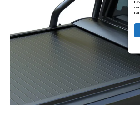
nav
con
car