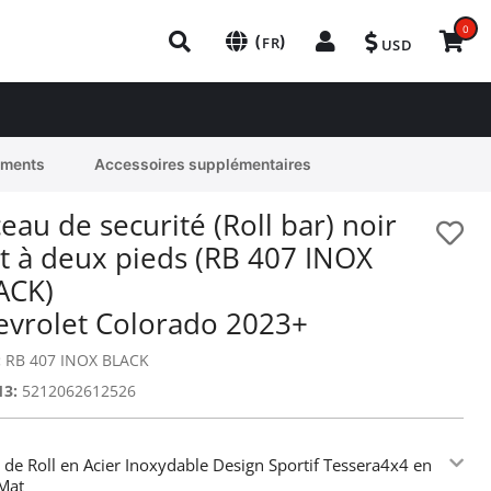
0
(
)
FR
USD
ements
Accessoires supplémentaires
eau de securité (Roll bar) noir
t à deux pieds (RB 407 INOX
ACK)
evrolet Colorado 2023+
:
RB 407 INOX BLACK
13:
5212062612526
 de Roll en Acier Inoxydable Design Sportif Tessera4x4 en
Mat