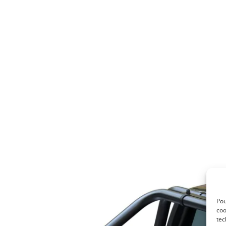
Pou
coo
tec