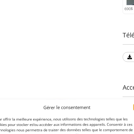
Trans
690$
mate 
de so
Tél
Acc
Couv
Gérer le consentement
r offrir la meilleure expérience, nous utilisons des technologies telles que les
kies pour stocker et/ou accéder aux informations des appareils. Consentir à ces
hnologies nous permettra de traiter des données telles que le comportement de