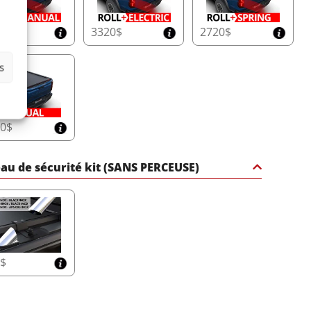
25$
3320$
2720$
s
30$
au de sécurité kit (SANS PERCEUSE)
5$